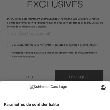
EXCLUSIVES
Inscrivez-vous dès maintenant à notre newsletter "Kuhlmann Cars Exclusive ". Profitez
d'offres attrayantes sur nos voitures neuves et d'occasion et obtenez un aperçu unique du
monde de Kuhlmann Cars Corbillard .
Je souhaite recevoir votre newsletter et j'accepte la 
déclaration de confidentialité
.
Remarque : vous pouvez vous désabonner à tout moment en cliquant sur le lien 
dans notre newsletter.
PLUS 
BOUTIQUE 
D'INFORMATIONS
RECAPTCHA
* Champ obligatoire