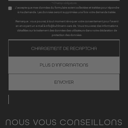
* Champ obligatoire
J'accepte que mes données du formulaire soient collectées et traitées pour répondre
à ma demande. Les données seront supprimées une fois votre demande traitée.
Remarque : vous pouvez à tout moment révoquer votre consentement pour l'avenir
en envoyant un e-mail à info@kuhlmann-cars.de. Vous trouverez des informations
détaillées sur le traitement des données des utilisateurs dans notre déclaration de
protection des données.
CHARGEMENT DE RECAPTCHA
PLUS D’INFORMATIONS
NOUS VOUS CONSEILLONS