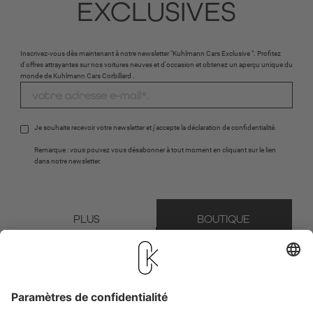
EXCLUSIVES
Inscrivez-vous dès maintenant à notre newsletter "Kuhlmann Cars Exclusive ". Profitez
d'offres attrayantes sur nos voitures neuves et d'occasion et obtenez un aperçu unique du
monde de Kuhlmann Cars Corbillard .
Je souhaite recevoir votre newsletter et j'accepte la 
déclaration de confidentialité
.
Remarque : vous pouvez vous désabonner à tout moment en cliquant sur le lien 
dans notre newsletter.
PLUS 
BOUTIQUE 
D'INFORMATIONS
RECAPTCHA
* Champ obligatoire