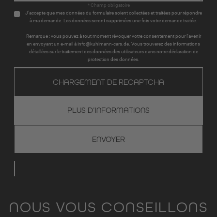
* Champ obligatoire
J'accepte que mes données du formulaire soient collectées et traitées pour répondre
à ma demande. Les données seront supprimées une fois votre demande traitée.
Remarque : vous pouvez à tout moment révoquer votre consentement pour l'avenir
en envoyant un e-mail à info@kuhlmann-cars.de. Vous trouverez des informations
détaillées sur le traitement des données des utilisateurs dans notre déclaration de
protection des données.
CHARGEMENT DE RECAPTCHA
PLUS D’INFORMATIONS
NOUS VOUS CONSEILLONS